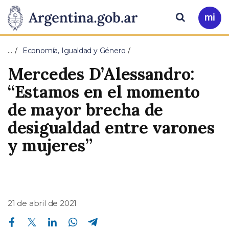
Pasar al contenido principal
Presidencia
Buscar
Ir
a
de
Mi
…
Economía, Igualdad y Género
Arg
la
Mercedes D’Alessandro:
Nación
“Estamos en el momento
de mayor brecha de
desigualdad entre varones
y mujeres”
21 de abril de 2021
Compartir en Facebook
Compartir en Twitter
Compartir en Linkedin
Compartir en Whatsapp
Compartir en Telegram