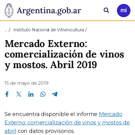
Pasar al contenido principal
Presidencia
Buscar
Ir
a
de
Mi
…
Instituto Nacional de Vitivinicultura
Arg
la
Mercado Externo:
Nación
comercialización de vinos
y mostos. Abril 2019
15 de mayo de 2019
Compartir en Facebook
Compartir en Twitter
Compartir en Linkedin
Compartir en Whatsapp
Compartir en Telegram
Se encuentra disponible el informe
Mercado
Externo: comercialización de vinos y mostos de
abril
con datos provisorios.