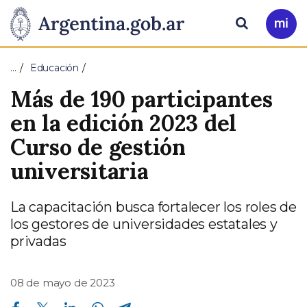
Pasar al contenido principal
Presidencia
Buscar
Ir
a
de
Mi
…
Educación
Arg
la
Más de 190 participantes
Nación
en la edición 2023 del
Curso de gestión
universitaria
La capacitación busca fortalecer los roles de
los gestores de universidades estatales y
privadas
08 de mayo de 2023
Compartir en Facebook
Compartir en Twitter
Compartir en Linkedin
Compartir en Whatsapp
Compartir en Telegram