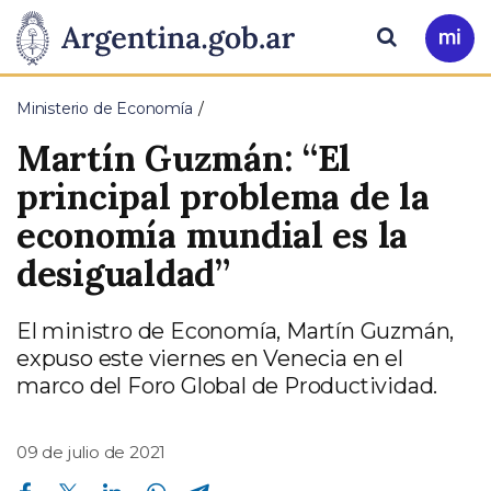
Pasar al contenido principal
Presidencia
Buscar
Ir
a
de
Mi
Ministerio de Economía
Arg
la
Martín Guzmán: “El
Nación
principal problema de la
economía mundial es la
desigualdad”
El ministro de Economía, Martín Guzmán,
expuso este viernes en Venecia en el
marco del Foro Global de Productividad.
09 de julio de 2021
Compartir en Facebook
Compartir en Twitter
Compartir en Linkedin
Compartir en Whatsapp
Compartir en Telegram