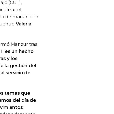
ajo (CGT),
analizar el
l día de mañana en
cuentro
Valeria
firmó Manzur tras
CGT es un hecho
as y los
 la gestión del
al servicio de
os temas que
lamos del día de
ovimientos