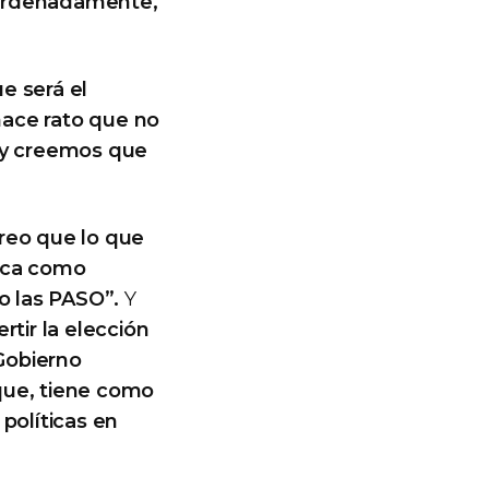
, ordenadamente,
ue será el
hace rato que no
n y creemos que
reo que lo que
tica como
o las PASO”.
Y
rtir la elección
Gobierno
 que, tiene como
 políticas en