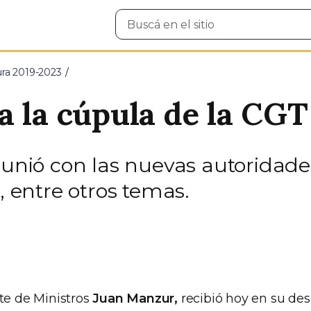
Buscar
en
el
sitio
ura 2019-2023
a la cúpula de la CGT
reunió con las nuevas autoridade
, entre otros temas.
ete de Ministros
Juan Manzur,
recibió hoy en su de