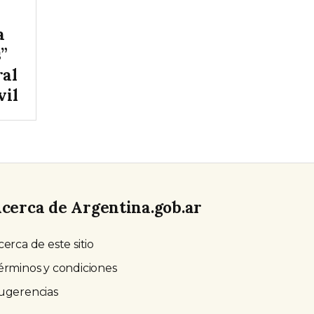
a
s”
ral
vil
cerca de Argentina.gob.ar
cerca de este sitio
érminos y condiciones
ugerencias