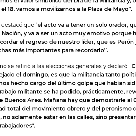
amos el valor simbólico del Día de la Militancia y
el 18, vamos a movilizarnos a la Plaza de Mayo”.
destacó que “
el acto va a tener un solo orador, q
 Nación, y va a ser un acto muy emotivo porque 
ecordar el regreso de nuestro líder, que es Peró
chas más importantes para recordarlo”.
o se refirió a las elecciones generales y declaró: “
C
jado el domingo, es que la militancia tanto polí
mos hecho cargo del último golpe que habían sid
rabajo militante se ha podido, prácticamente, reve
 de Buenos Aires. Mañana hay que demostrarle al 
dad total del movimiento obrero y del peronismo
, no solamente estar en las calles, sino presentar
rabajadores".