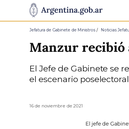
Pasar al contenido principal
Presidencia
de
Jefatura de Gabinete de Ministros
Noticias Jefat
la
Manzur recibió 
Nación
El Jefe de Gabinete se 
el escenario poselectoral
16 de noviembre de 2021
El jefe de Gabin