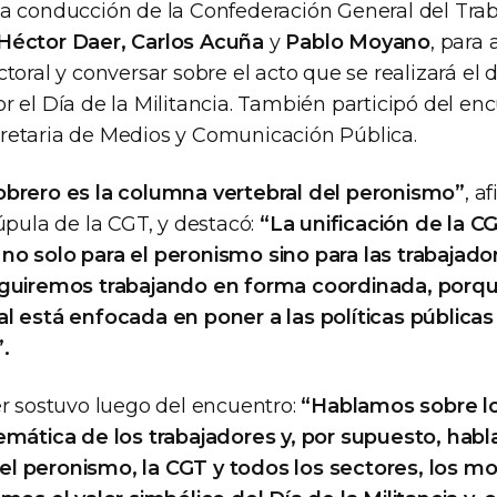
a conducción de la Confederación General del Trab
Héctor Daer, Carlos Acuña
y
Pablo Moyano
, para 
toral y conversar sobre el acto que se realizará e
r el Día de la Militancia. También participó del en
cretaria de Medios y Comunicación Pública.
obrero es la columna vertebral del peronismo”
, a
úpula de la CGT, y destacó:
“La unificación de la 
o solo para el peronismo sino para las trabajador
eguiremos trabajando en forma coordinada, porque
l está enfocada en poner a las políticas públicas 
.
er sostuvo luego del encuentro:
“Hablamos sobre l
emática de los trabajadores y, por supuesto, hab
l peronismo, la CGT y todos los sectores, los m