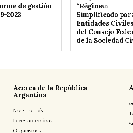
forme de gestión
“Régimen
19-2023
Simplificado par
Entidades Civile
del Consejo Fede
de la Sociedad Ci
Acerca de la República
A
Argentina
A
Nuestro país
T
Leyes argentinas
S
Organismos