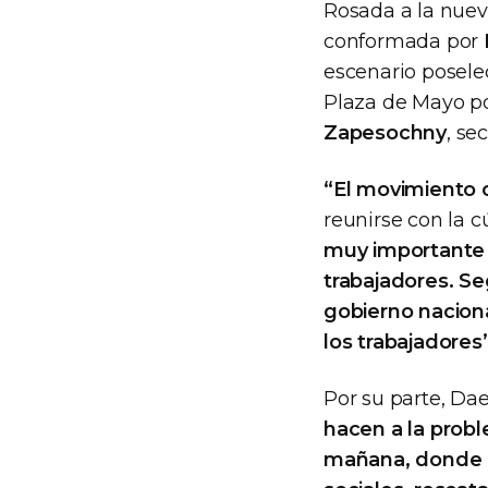
Rosada a la nuev
conformada por
escenario poselec
Plaza de Mayo po
Zapesochny
, se
“El movimiento 
reunirse con la c
muy importante n
trabajadores. S
gobierno naciona
los trabajadores”
Por su parte, Da
hacen a la probl
mañana, donde e