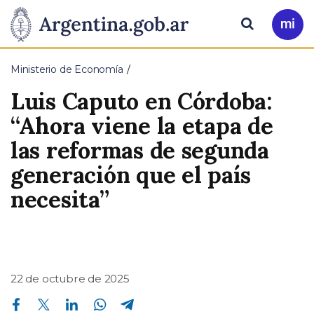
Pasar al contenido principal
Presidencia
Buscar
Ir
a
de
Mi
Ministerio de Economía
Arg
la
Luis Caputo en Córdoba:
Nación
“Ahora viene la etapa de
las reformas de segunda
generación que el país
necesita”
22 de octubre de 2025
Compartir en Facebook
Compartir en Twitter
Compartir en Linkedin
Compartir en Whatsapp
Compartir en Telegram