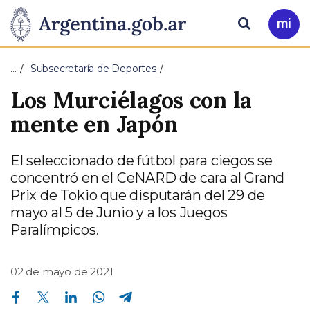
Pasar al contenido principal
Presidencia
Buscar
Ir
a
de
Mi
…
Subsecretaría de Deportes
Arg
la
Los Murciélagos con la
Nación
mente en Japón
El seleccionado de fútbol para ciegos se
concentró en el CeNARD de cara al Grand
Prix de Tokio que disputarán del 29 de
mayo al 5 de Junio y a los Juegos
Paralímpicos.
02 de mayo de 2021
Compartir en Facebook
Compartir en Twitter
Compartir en Linkedin
Compartir en Whatsapp
Compartir en Telegram