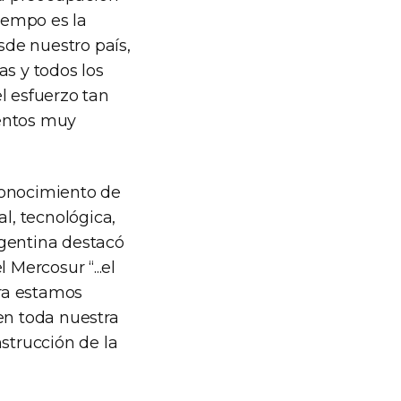
iempo es la
de nuestro país,
as y todos los
el esfuerzo tan
entos muy
conocimiento de
l, tecnológica,
argentina destacó
 Mercosur “...el
ora estamos
en toda nuestra
strucción de la