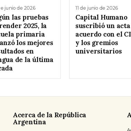
e junio de 2026
11 de junio de 2026
gún las pruebas
Capital Humano
render 2025, la
suscribió un acta
cuela primaria
acuerdo con el C
canzó los mejores
y los gremios
sultados en
universitarios
ngua de la última
cada
Acerca de la República
A
Argentina
A