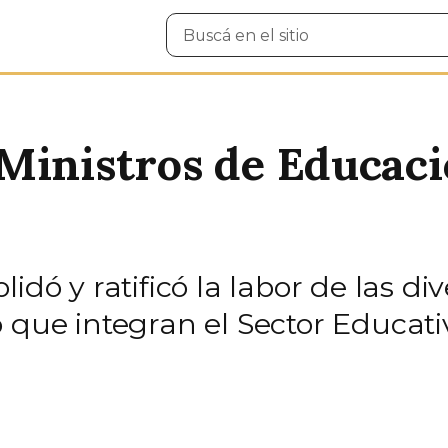
Buscar
en
el
sitio
Ministros de Educaci
idó y ratificó la labor de las d
o que integran el Sector Educ