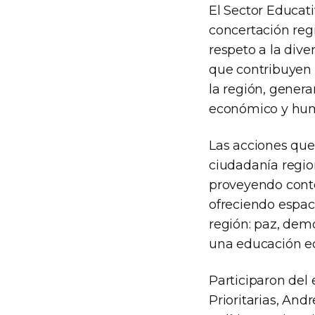
El Sector Educat
concertación regi
respeto a la dive
que contribuyen 
la región, genera
económico y hum
Las acciones que
ciudadanía regio
proveyendo conte
ofreciendo espaci
región: paz, demo
una educación eq
Participaron del 
Prioritarias, Andr