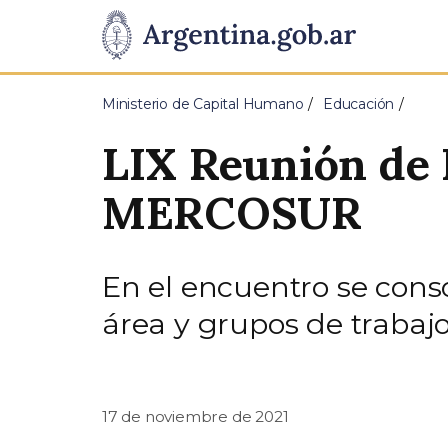
Pasar al contenido principal
Presidencia
de
Ministerio de Capital Humano
Educación
la
LIX Reunión de 
Nación
MERCOSUR
En el encuentro se consol
área y grupos de trabaj
17 de noviembre de 2021