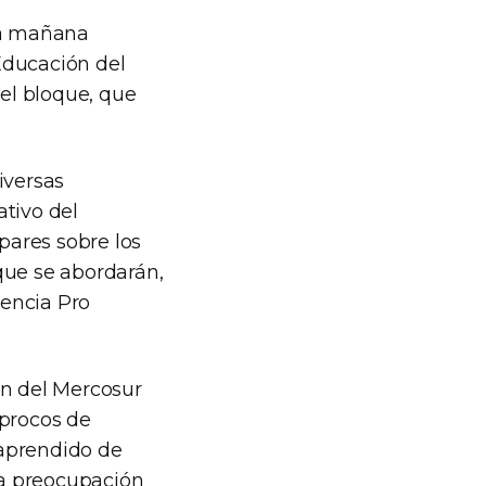
sta mañana
Educación del
el bloque, que
diversas
ativo del
pares sobre los
que se abordarán,
dencia Pro
ón del Mercosur
íprocos de
 aprendido de
la preocupación