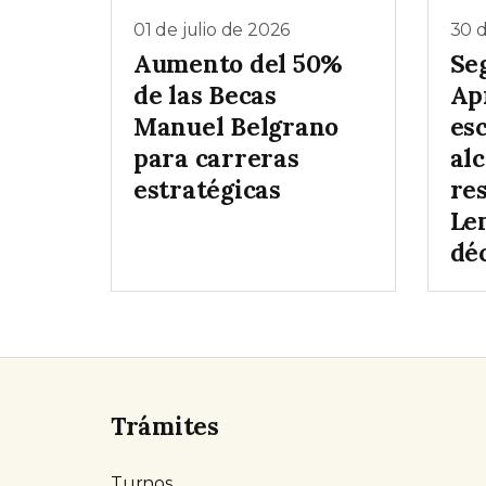
01 de julio de 2026
30 d
Aumento del 50%
Se
de las Becas
Ap
Manuel Belgrano
es
para carreras
al
estratégicas
re
Le
dé
Trámites
Turnos