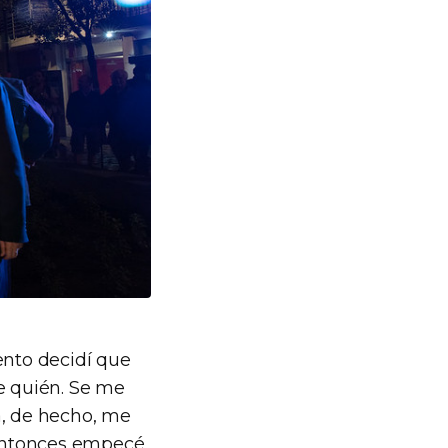
ento decidí que
e quién. Se me
a, de hecho, me
, entonces empecé