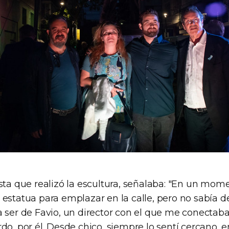
ista que realizó la escultura, señalaba: "En un mom
 estatua para emplazar en la calle, pero no sabía d
a ser de Favio, un director con el que me conectab
rdo, por él. Desde chico, siempre lo sentí cercano