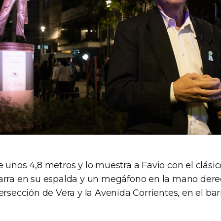
 unos 4,8 metros y lo muestra a Favio con el clási
arra en su espalda y un megáfono en la mano derec
ersección de Vera y la Avenida Corrientes, en el bari