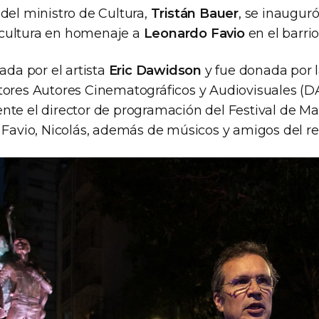
del ministro de Cultura,
Tristán Bauer
, se inauguró
cultura en homenaje a
Leonardo Favio
en el barrio
zada por el artista
Eric Dawidson
y fue donada por l
tores Autores Cinematográficos y Audiovisuales (D
nte el director de programación del Festival de Mar
de Favio, Nicolás, además de músicos y amigos del re