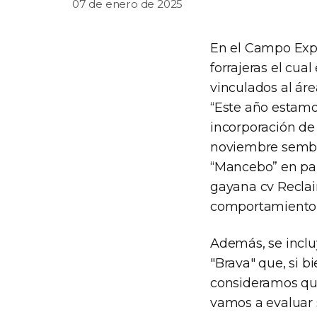
07 de enero de 2025
En el Campo Exp
forrajeras el cua
vinculados al ár
“Este año estamo
incorporación de
noviembre sembr
“Mancebo” en par
gayana cv Reclai
comportamiento y
Además, se incl
"Brava" que, si 
consideramos que
vamos a evaluar 