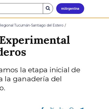
Mi
Buscar
en
el
Argen
sitio
Regional Tucumán-Santiago del Estero
 Experimental
deros
amos la etapa inicial de
ra la ganadería del
o.
Compartir en Facebook
Compartir en Twitter
Compartir en Linkedin
Compartir en Whatsapp
Compartir en Telegram