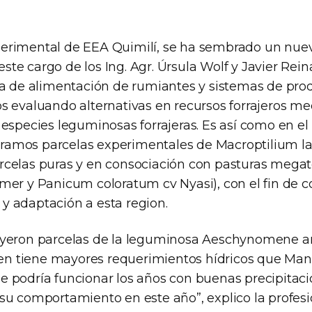
erimental de EEA Quimilí, se ha sembrado un nue
l este cargo de los Ing. Agr. Úrsula Wolf y Javier Rei
ea de alimentación de rumiantes y sistemas de pro
s evaluando alternativas en recursos forrajeros me
 especies leguminosas forrajeras. Es así como en e
amos parcelas experimentales de Macroptilium la
celas puras y en consociación con pasturas megat
mer y Panicum coloratum cv Nyasi), con el fin de c
 adaptación a esta region.
uyeron parcelas de la leguminosa Aeschynomene a
bien tiene mayores requerimientos hídricos que Ma
 podría funcionar los años con buenas precipitacio
su comportamiento en este año”, explico la profesi