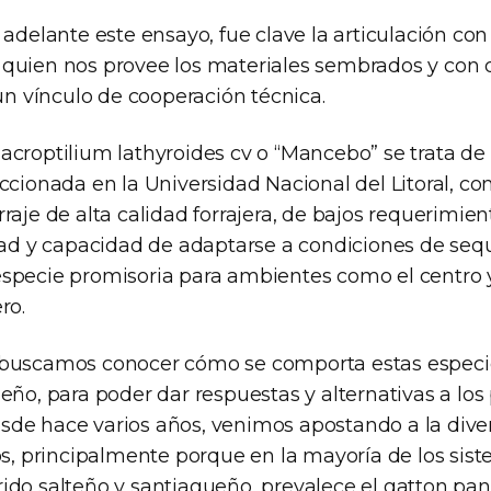
 adelante este ensayo, fue clave la articulación co
quien nos provee los materiales sembrados y con 
 vínculo de cooperación técnica.
acroptilium lathyroides cv o “Mancebo” se trata d
ccionada en la Universidad Nacional del Litoral, c
raje de alta calidad forrajera, de bajos requerimien
idad y capacidad de adaptarse a condiciones de seq
specie promisoria para ambientes como el centro 
ro.
 buscamos conocer cómo se comporta estas espec
eño, para poder dar respuestas y alternativas a lo
de hace varios años, venimos apostando a la diver
os, principalmente porque en la mayoría de los sist
ido salteño y santiagueño, prevalece el gatton pa