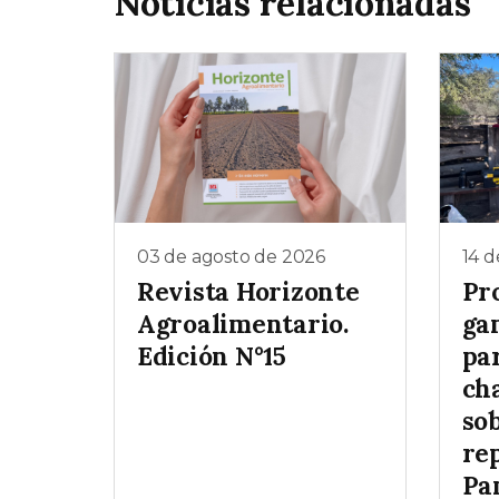
Noticias relacionadas
03 de agosto de 2026
14 d
Revista Horizonte
Pr
Agroalimentario.
ga
Edición N°15
pa
ch
so
re
Pa