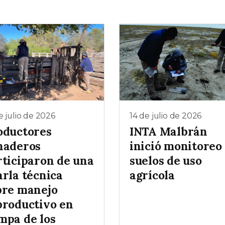
e julio de 2026
14 de julio de 2026
oductores
INTA Malbrán
naderos
inició monitoreo
rticiparon de una
suelos de uso
arla técnica
agrícola
bre manejo
productivo en
mpa de los