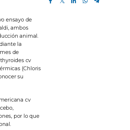
vo ensayo de
naldi, ambos
ducción animal.
diante la
l mes de
thyroides cv
érmicas (Chloris
onocer su
mericana cv
ncebo,
nes, por lo que
onal.