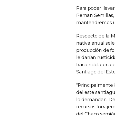
Para poder llevar
Peman Semillas, 
mantendremos un
Respecto de la M
nativa anual sele
producción de for
le darían rustic
haciéndola una e
Santiago del Este
“Principalmente
del este santiagu
lo demandan. Des
recursos forrajer
del Chaco semiár