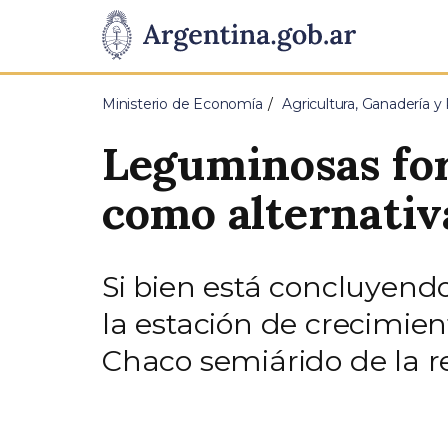
Pasar al contenido principal
Presidencia
de
Ministerio de Economía
Agricultura, Ganadería y
la
Leguminosas for
Nación
como alternativ
Si bien está concluyendo
la estación de crecimien
Chaco semiárido de la re