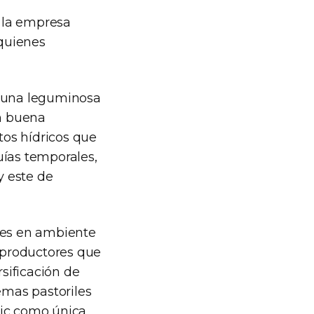
n la empresa
quienes
e una leguminosa
on buena
tos hídricos que
uías temporales,
y este de
ies en ambiente
s productores que
sificación de
emas pastoriles
nic como única