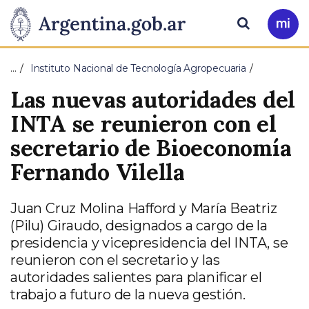
Pasar al contenido principal
Presidencia
Buscar
Ir
a
de
Mi
…
Instituto Nacional de Tecnología Agropecuaria
Arg
la
Las nuevas autoridades del
Nación
INTA se reunieron con el
secretario de Bioeconomía
Fernando Vilella
Juan Cruz Molina Hafford y María Beatriz
(Pilu) Giraudo, designados a cargo de la
presidencia y vicepresidencia del INTA, se
reunieron con el secretario y las
autoridades salientes para planificar el
trabajo a futuro de la nueva gestión.