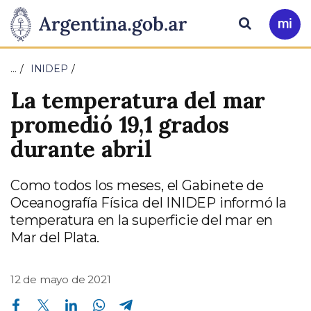
Pasar al contenido principal
Presidencia
Buscar
Ir
a
de
Mi
…
INIDEP
Arg
la
La temperatura del mar
Nación
promedió 19,1 grados
durante abril
Como todos los meses, el Gabinete de
Oceanografía Física del INIDEP informó la
temperatura en la superficie del mar en
Mar del Plata.
12 de mayo de 2021
Compartir en Facebook
Compartir en Twitter
Compartir en Linkedin
Compartir en Whatsapp
Compartir en Telegram