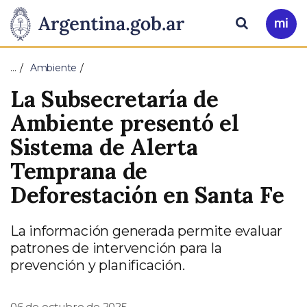
Pasar al contenido principal
Presidencia
Buscar
Ir
a
de
Mi
…
Ambiente
Arg
la
La Subsecretaría de
Nación
Ambiente presentó el
Sistema de Alerta
Temprana de
Deforestación en Santa Fe
La información generada permite evaluar
patrones de intervención para la
prevención y planificación.
06 de octubre de 2025