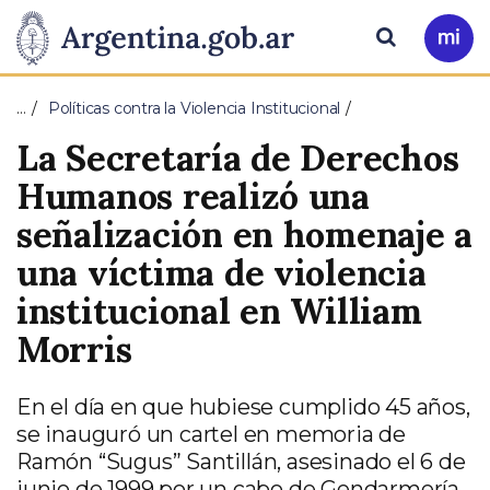
Pasar al contenido principal
Presidencia
Buscar
Ir
a
de
Mi
…
Políticas contra la Violencia Institucional
Arg
la
La Secretaría de Derechos
Nación
Humanos realizó una
señalización en homenaje a
una víctima de violencia
institucional en William
Morris
En el día en que hubiese cumplido 45 años,
se inauguró un cartel en memoria de
Ramón “Sugus” Santillán, asesinado el 6 de
junio de 1999 por un cabo de Gendarmería.