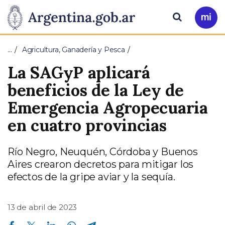
Pasar al contenido principal
Presidencia
Buscar
Ir
a
de
Mi
…
Agricultura, Ganadería y Pesca
Arg
la
La SAGyP aplicará
Nación
beneficios de la Ley de
Emergencia Agropecuaria
en cuatro provincias
Río Negro, Neuquén, Córdoba y Buenos
Aires crearon decretos para mitigar los
efectos de la gripe aviar y la sequía.
13 de abril de 2023
Compartir en Facebook
Compartir en Twitter
Compartir en Linkedin
Compartir en Whatsapp
Compartir en Telegram