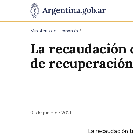
Pasar al contenido principal
Presidencia
de
Ministerio de Economía
la
La recaudación 
Nación
de recuperación
01 de junio de 2021
La recaudación t