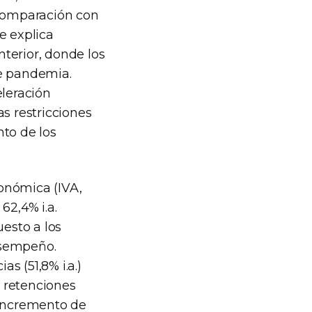
 comparación con
se explica
terior, donde los
de pandemia.
eleración
s restricciones
nto de los
conómica (IVA,
62,4% i.a.
uesto a los
desempeño.
s (51,8% i.a.)
s retenciones
 incremento de