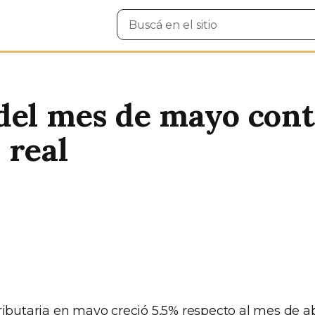
Buscar
en
el
sitio
del mes de mayo cont
 real
ributaria en mayo creció 5,5% respecto al mes de a