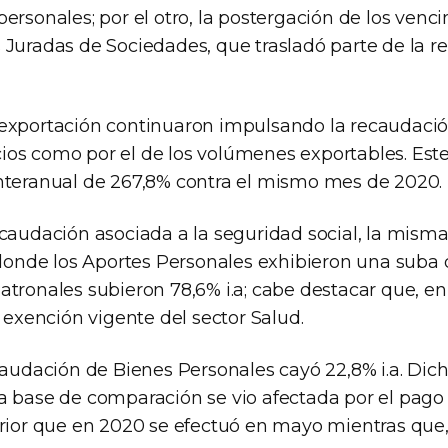
ersonales; por el otro, la postergación de los venc
 Juradas de Sociedades, que trasladó parte de la r
exportación continuaron impulsando la recaudación
os como por el de los volúmenes exportables. Este 
nteranual de 267,8% contra el mismo mes de 2020.
ecaudación asociada a la seguridad social, la mism
 donde los Aportes Personales exhibieron una suba de
tronales subieron 78,6% i.a; cabe destacar que, en 
a exención vigente del sector Salud.
ecaudación de Bienes Personales cayó 22,8% i.a. D
a base de comparación se vio afectada por el pago
rior que en 2020 se efectuó en mayo mientras que, 