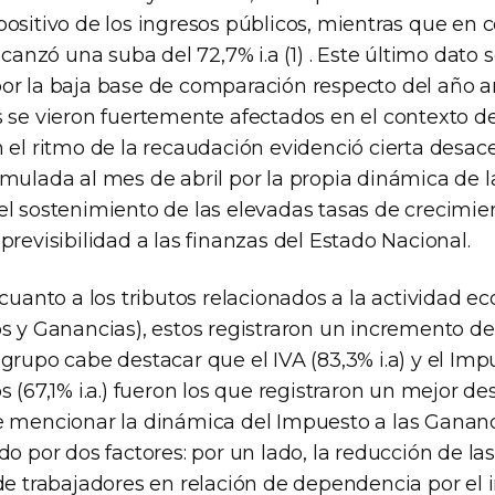
positivo de los ingresos públicos, mientras que en
lcanzó una suba del 72,7% i.a (1) . Este último dato 
or la baja base de comparación respecto del año an
s se vieron fuertemente afectados en el contexto 
 el ritmo de la recaudación evidenció cierta desac
mulada al mes de abril por la propia dinámica de la
el sostenimiento de las elevadas tasas de crecimie
previsibilidad a las finanzas del Estado Nacional.
 cuanto a los tributos relacionados a la actividad e
s y Ganancias), estos registraron un incremento de 
grupo cabe destacar que el IVA (83,3% i.a) y el Imp
s (67,1% i.a.) fueron los que registraron un mejor 
 mencionar la dinámica del Impuesto a las Ganancia
do por dos factores: por un lado, la reducción de la
 de trabajadores en relación de dependencia por el