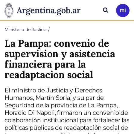
Pasar al contenido principal
Presidencia
Buscar
Ir
a
de
Mi
Ministerio de Justicia
Arg
la
La Pampa: convenio de
Nación
supervision y asistencia
financiera para la
readaptacion social
El ministro de Justicia y Derechos
Humanos, Martín Soria, y su par de
Seguridad de la provincia de La Pampa,
Horacio Di Napoli, firmaron un convenio de
colaboración institucional para fortalecer las
políticas públicas de readaptación social de