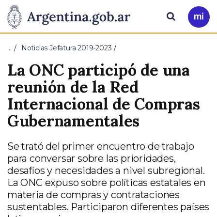
Pasar al contenido principal
Presidencia
Buscar
Ir
a
de
Mi
…
Noticias Jefatura 2019-2023
Arg
la
La ONC participó de una
Nación
reunión de la Red
Internacional de Compras
Gubernamentales
Se trató del primer encuentro de trabajo
para conversar sobre las prioridades,
desafíos y necesidades a nivel subregional.
La ONC expuso sobre políticas estatales en
materia de compras y contrataciones
sustentables. Participaron diferentes países