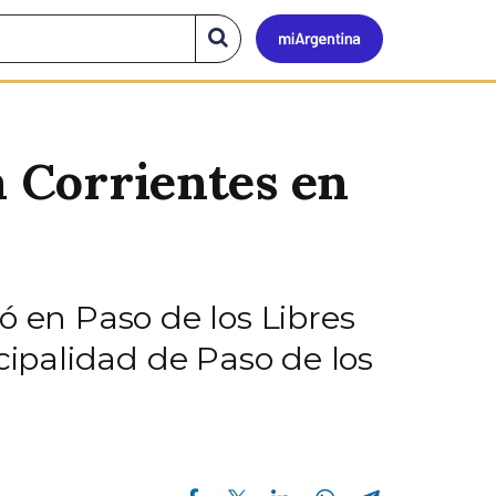
Mi
Buscar
en
el
Argen
sitio
a Corrientes en
zó en Paso de los Libres
cipalidad de Paso de los
Compartir en Facebook
Compartir en Twitter
Compartir en Linkedin
Compartir en Whatsapp
Compartir en Telegram