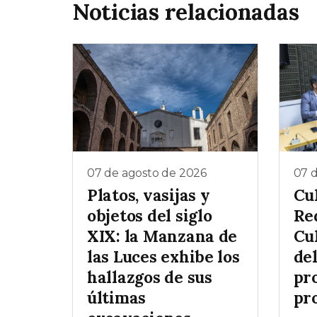
Noticias relacionadas
07 de agosto de 2026
07 
Platos, vasijas y
Cul
objetos del siglo
Re
XIX: la Manzana de
Cul
las Luces exhibe los
de
hallazgos de sus
pr
últimas
pr