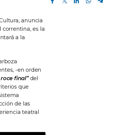
 Cultura, anuncia
 correntina, es la
ntará a la
Barboza
entes, -en orden
 roce final”
del
iterios que
 sistema
cción de las
eriencia teatral