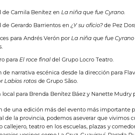
l de Camila Benítez en
La niña que fue Cyrano
.
l de Gerardo Barrientos en
¿Y su oficio?
de Pez Dora
uces para Andrés Verón por
La niña que fue Cyrano
.
ro para
El roce final
del Grupo Locro Teatro.
 de narrativa escénica desde la dirección para Flav
or
Labios rotos
de Grupo Sãso.
 local para Brenda Benítez Báez y Nanette Mudry 
ón de una edición más del evento más importante p
l de la provincia, podemos aseverar que vivimos c
o callejero, teatro en los escuelas, plazas y comedor