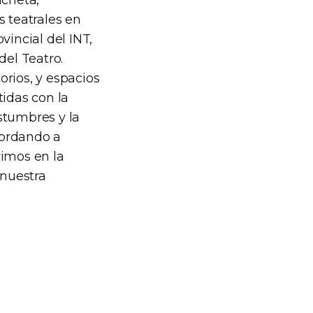
ucheta,
s teatrales en
vincial del INT,
del Teatro.
rios, y espacios
idas con la
stumbres y la
cordando a
vimos en la
 nuestra