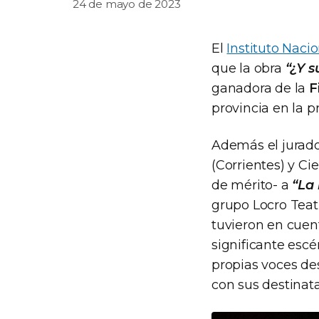
24 de mayo de 2023
El
Instituto Nacio
que la obra
“¿Y s
ganadora de la
F
provincia en la p
Además el jurado
(Corrientes) y Ci
de mérito- a
“La
grupo Locro Teatr
tuvieron en cuen
significante escé
propias voces des
con sus destinata