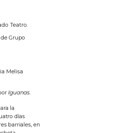
do Teatro.
de Grupo
ia Melisa
por
Iguanas
.
ara la
uatro días
es barriales, en