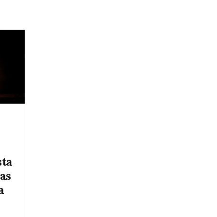
sta
as
a