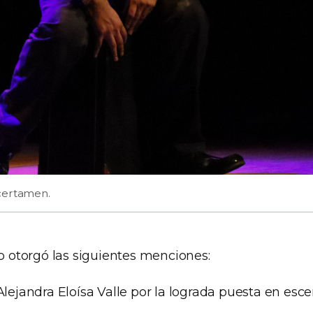
certamen.
do otorgó las siguientes menciones:
Alejandra Eloísa Valle por la lograda puesta en esc