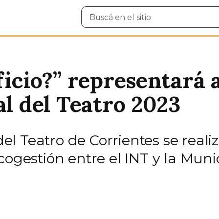
Buscar
en
el
sitio
ficio?” representará 
al del Teatro 2023
 del Teatro de Corrientes se reali
cogestión entre el INT y la Muni