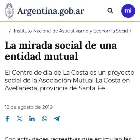
Pasar al contenido principal
Presidencia
Buscar
Ir
a
de
Mi
…
Instituto Nacional de Asociativismo y Economía Social
Arg
la
La mirada social de una
Nación
entidad mutual
El Centro de día de La Costa es un proyecto
social de la Asociación Mutual La Costa en
Avellaneda, provincia de Santa Fe
12 de agosto de 2019
Compartir en Facebook
Compartir en Twitter
Compartir en Linkedin
Compartir en Whatsapp
Compartir en Telegram
Con actividades recreativas que estimulan las