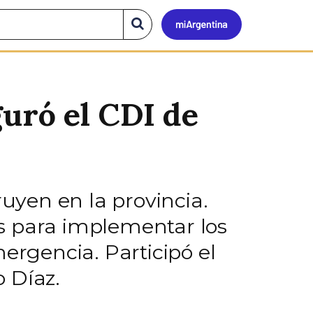
Mi
Buscar
en
el
Argen
sitio
guró el CDI de
ruyen en la provincia.
s para implementar los
rgencia. Participó el
 Díaz.