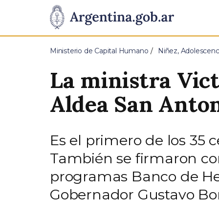
Pasar al contenido principal
Presidencia
de
Ministerio de Capital Humano
Niñez, Adolescenc
la
La ministra Vict
Nación
Aldea San Anton
Es el primero de los 35 
También se firmaron con
programas Banco de Her
Gobernador Gustavo Bord