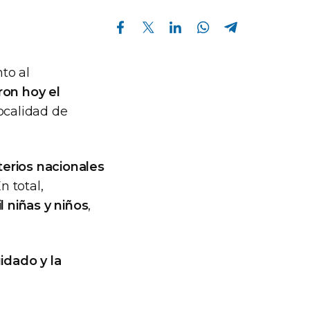
Compartir en Facebook
Compartir en Twitter
Compartir en Linkedin
Compartir en Whatsapp
Compartir en Telegram
nto al
ron hoy el
localidad de
erios nacionales
n total,
l niñas y niños
,
uidado y la