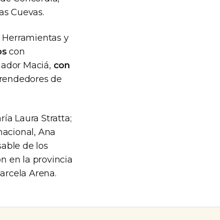
as Cuevas.
 Herramientas y
os
con
nador Maciá,
con
rendedores de
ía Laura Stratta;
 nacional, Ana
sable de los
ón en la provincia
Marcela Arena.