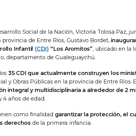
sarrollo Social de la Nación, Victoria Tolosa Paz, ju
 provincia de Entre Ríos, Gustavo Bordet,
inaugura
ollo Infantil
(CDI)
“Los Aromitos”
, ubicado en la 
io, departamento de Gualeguaychú.
 los
35 CDI que actualmente construyen los minist
ial y Obras Públicas en la provincia de Entre Ríos. E
n integral y multidisciplinaria a alrededor de 2 mi
y 4 años de edad.
ienen como finalidad
garantizar la protección, el c
os derechos
de la primera infancia.