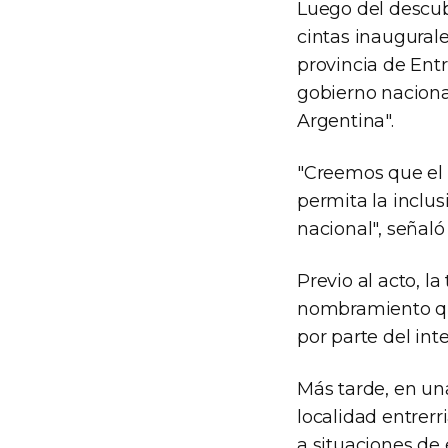
Luego del descubr
cintas inaugurale
provincia de Entre
gobierno naciona
Argentina".
"Creemos que el t
permita la inclus
nacional", señaló
Previo al acto, la
nombramiento qu
por parte del int
Más tarde, en una
localidad entrer
a situaciones de