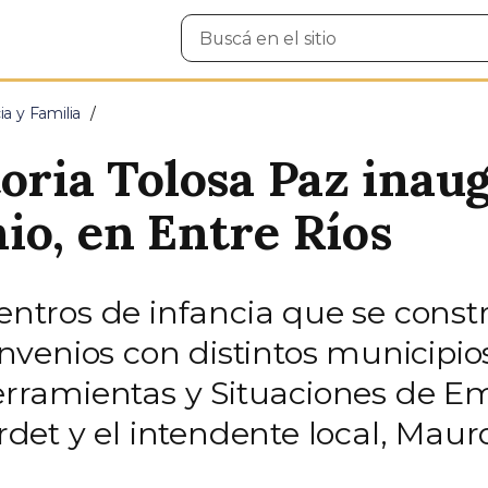
Buscar
en
el
sitio
ia y Familia
oria Tolosa Paz inau
io, en Entre Ríos
centros de infancia que se const
venios con distintos municipio
ramientas y Situaciones de Eme
et y el intendente local, Mauro