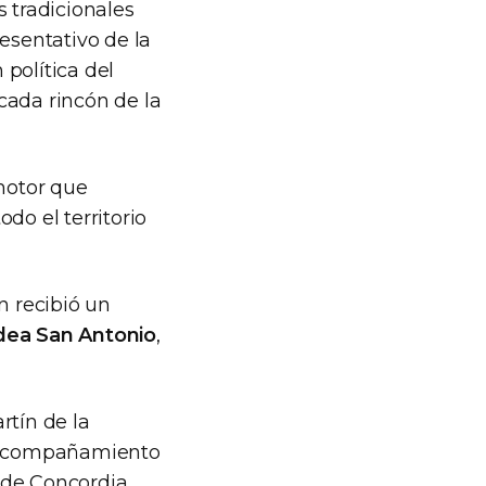
s tradicionales
esentativo de la
 política del
cada rincón de la
 motor que
do el territorio
ón recibió un
dea San Antonio
,
rtín de la
de acompañamiento
 de Concordia,