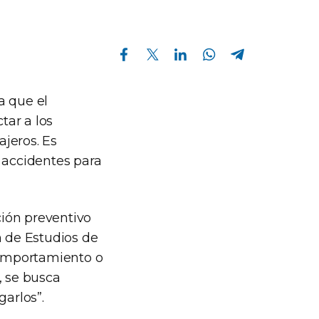
Compartir en Facebook
Compartir en Twitter
Compartir en Linkedin
Compartir en Whatsapp
Compartir en Telegram
a que el
tar a los
ajeros. Es
 accidentes para
ión preventivo
n de Estudios de
comportamiento o
, se busca
garlos”.