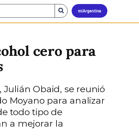
Mi
Buscar
en
el
Argen
sitio
cohol cero para
s
 Julián Obaid, se reunió
do Moyano para analizar
de todo tipo de
an a mejorar la