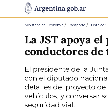
Pasar al contenido principal
Presidencia
de
Ministerio de Economía
Transporte
Junta de S
la
La JST apoya el 
Nación
conductores de 
El presidente de la Junt
con el diputado naciona
detalles del proyecto de
vehículos, y conversar s
seguridad vial.