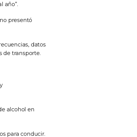
l año”.
ano presentó
frecuencias, datos
 de transporte.
y
de alcohol en
os para conducir.