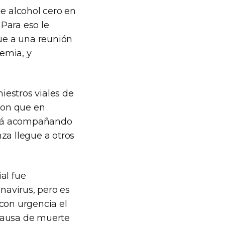
de alcohol cero en
Para eso le
que a una reunión
demia, y
niestros viales de
aron que en
uirá acompañando
za llegue a otros
al fue
navirus, pero es
con urgencia el
l causa de muerte