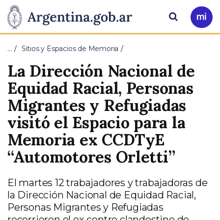
Pasar al contenido principal
Presidencia
Buscar
Ir
a
de
Mi
…
Sitios y Espacios de Memoria
Arg
la
La Dirección Nacional de
Nación
Equidad Racial, Personas
Migrantes y Refugiadas
visitó el Espacio para la
Memoria ex CCDTyE
“Automotores Orletti”
El martes 12 trabajadores y trabajadoras de
la Dirección Nacional de Equidad Racial,
Personas Migrantes y Refugiadas
recorrieron el ex centro clandestino de