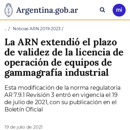
Pasar al contenido principal
Presidencia
Buscar
Ir
a
de
Mi
…
Noticias ARN 2019-2023
Arg
la
La ARN extendió el plazo
Nación
de validez de la licencia de
operación de equipos de
gammagrafía industrial
Esta modificación de la norma regulatoria
AR 7.9.1 Revisión 3 entró en vigencia el 19
de julio de 2021, con su publicación en el
Boletín Oficial
19 de julio de 2021