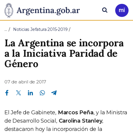
Pasar al contenido principal
Presidencia
Buscar
Ir
a
de
Mi
…
Noticias Jefatura 2015-2019
Arg
la
La Argentina se incorpora
Nación
a la Iniciativa Paridad de
Género
07 de abril de 2017
Compartir en Facebook
Compartir en Twitter
Compartir en Linkedin
Compartir en Whatsapp
Compartir en Telegram
El Jefe de Gabinete,
Marcos Peña
, y la Ministra
de Desarrollo Social,
Carolina Stanley
,
destacaron hoy la incorporación de la