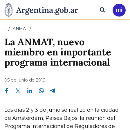
Pasar al contenido principal
Presidencia
Buscar
Ir
a
de
Mi
…
ANMAT
Arg
la
La ANMAT, nuevo
Nación
miembro en importante
programa internacional
05 de junio de 2019
Compartir en Facebook
Compartir en Twitter
Compartir en Linkedin
Compartir en Whatsapp
Compartir en Telegram
Los días 2 y 3 de junio se realizó en la ciudad
de Amsterdam, Países Bajos, la reunión del
Programa Internacional de Reguladores de