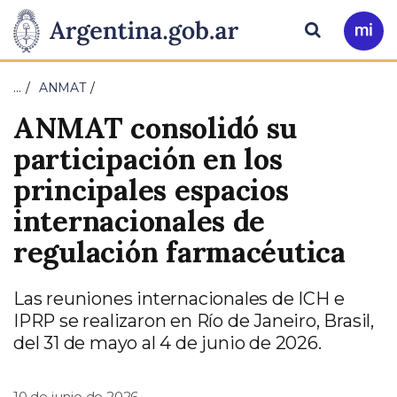
Pasar al contenido principal
Presidencia
Buscar
Ir
a
de
Mi
…
ANMAT
Arg
la
ANMAT consolidó su
Nación
participación en los
principales espacios
internacionales de
regulación farmacéutica
Las reuniones internacionales de ICH e
IPRP se realizaron en Río de Janeiro, Brasil,
del 31 de mayo al 4 de junio de 2026.
10 de junio de 2026