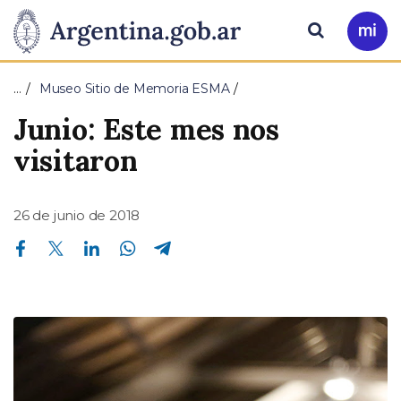
Pasar al contenido principal
Presidencia
Buscar
Ir
a
de
Mi
…
Museo Sitio de Memoria ESMA
Arg
la
Junio: Este mes nos
Nación
visitaron
26 de junio de 2018
Compartir en Facebook
Compartir en Twitter
Compartir en Linkedin
Compartir en Whatsapp
Compartir en Telegram