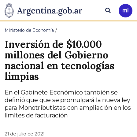
Pasar al contenido principal
Presidencia
Buscar
Ir
a
de
Mi
Ministerio de Economía
Arg
la
Inversión de $10.000
Nación
millones del Gobierno
nacional en tecnologías
limpias
En el Gabinete Económico también se
definió que que se promulgará la nueva ley
para Monotributistas con ampliación en los
límites de facturación
21 de julio de 2021