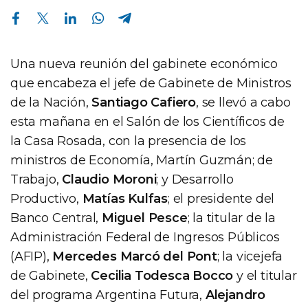
Compartir en Facebook
Compartir en Twitter
Compartir en Linkedin
Compartir en Whatsapp
Compartir en Telegram
Una nueva reunión del gabinete económico
que encabeza el jefe de Gabinete de Ministros
de la Nación,
Santiago Cafiero
, se llevó a cabo
esta mañana en el Salón de los Científicos de
la Casa Rosada, con la presencia de los
ministros de Economía, Martín Guzmán; de
Trabajo,
Claudio Moroni
; y Desarrollo
Productivo,
Matías Kulfas
; el presidente del
Banco Central,
Miguel Pesce
; la titular de la
Administración Federal de Ingresos Públicos
(AFIP),
Mercedes Marcó del Pont
; la vicejefa
de Gabinete,
Cecilia Todesca Bocco
y el titular
del programa Argentina Futura,
Alejandro