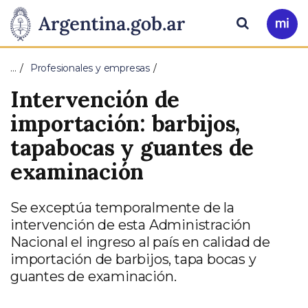
Pasar al contenido principal
Presidencia
Buscar
Ir
a
de
Mi
…
Profesionales y empresas
Arg
la
Intervención de
Nación
importación: barbijos,
tapabocas y guantes de
examinación
Se exceptúa temporalmente de la
intervención de esta Administración
Nacional el ingreso al país en calidad de
importación de barbijos, tapa bocas y
guantes de examinación.