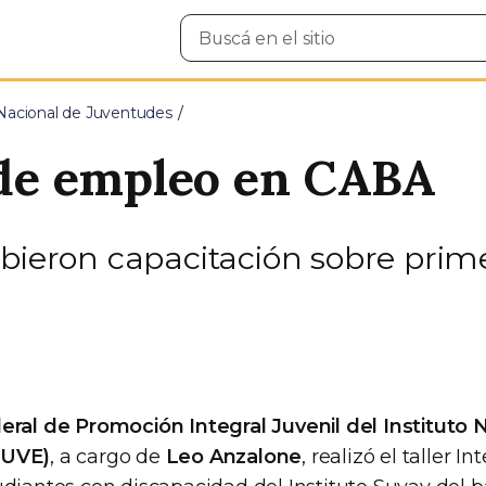
Buscar
en
el
sitio
 Nacional de Juventudes
r de empleo en CABA
ibieron capacitación sobre prim
eral de Promoción Integral Juvenil del Instituto 
JUVE)
, a cargo de
Leo Anzalone
, realizó el taller 