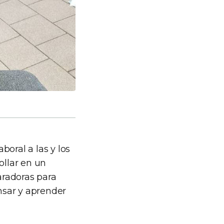
boral a las y los
ollar en un
aradoras para
ensar y aprender