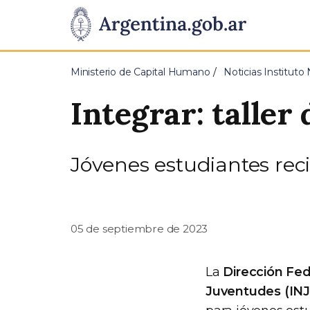
Pasar al contenido principal
Presidencia
de
Ministerio de Capital Humano
Noticias Instituto
la
Integrar: talle
Nación
Jóvenes estudiantes rec
05 de septiembre de 2023
La
Dirección Fed
Juventudes (IN