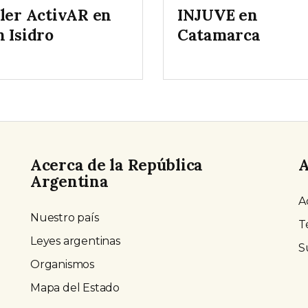
ller ActivAR en
INJUVE en
 Isidro
Catamarca
Acerca de la República
A
Argentina
A
Nuestro país
T
Leyes argentinas
S
Organismos
Mapa del Estado