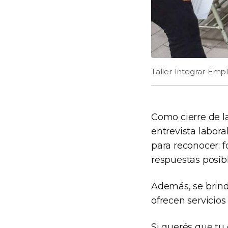
Taller Integrar Emp
Como cierre de la
entrevista labora
para reconocer: f
respuestas posibl
Además, se brind
ofrecen servicio
Si querés que tu 