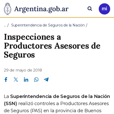
Pasar al contenido principal
Presidencia
Buscar
Ir
a
de
Mi
…
Superintendencia de Seguros de la Nación
Arg
la
Inspecciones a
Nación
Productores Asesores de
Seguros
29 de mayo de 2018
Compartir en Facebook
Compartir en Twitter
Compartir en Linkedin
Compartir en Whatsapp
Compartir en Telegram
La
Superintendencia de Seguros de la Nación
(SSN)
realizó controles a Productores Asesores
de Seguros (PAS) en la provincia de Buenos