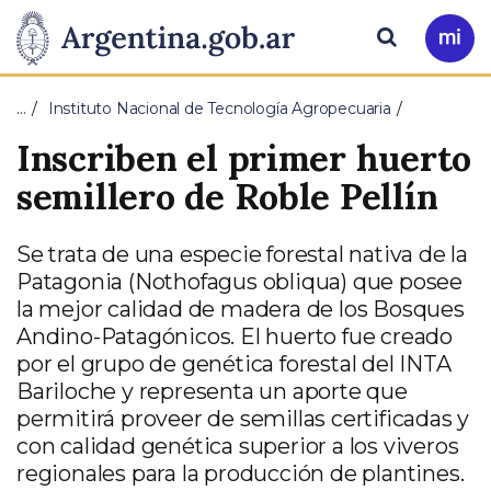
Pasar al contenido principal
Presidencia
Buscar
Ir
a
de
Mi
…
Instituto Nacional de Tecnología Agropecuaria
Arg
la
Inscriben el primer huerto
Nación
semillero de Roble Pellín
Se trata de una especie forestal nativa de la
Patagonia (Nothofagus obliqua) que posee
la mejor calidad de madera de los Bosques
Andino-Patagónicos. El huerto fue creado
por el grupo de genética forestal del INTA
Bariloche y representa un aporte que
permitirá proveer de semillas certificadas y
con calidad genética superior a los viveros
regionales para la producción de plantines.