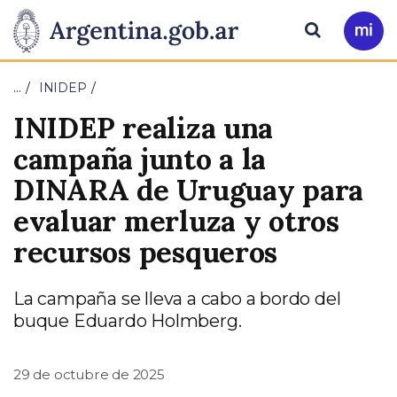
Pasar al contenido principal
Presidencia
Buscar
Ir
a
de
Mi
…
INIDEP
Arg
la
INIDEP realiza una
Nación
campaña junto a la
DINARA de Uruguay para
evaluar merluza y otros
recursos pesqueros
La campaña se lleva a cabo a bordo del
buque Eduardo Holmberg.
29 de octubre de 2025