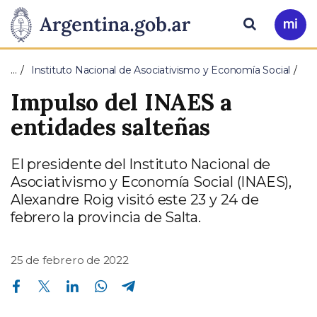
Pasar al contenido principal
Presidencia
Buscar
Ir
a
de
Mi
…
Instituto Nacional de Asociativismo y Economía Social
Arg
la
Impulso del INAES a
Nación
entidades salteñas
El presidente del Instituto Nacional de
Asociativismo y Economía Social (INAES),
Alexandre Roig visitó este 23 y 24 de
febrero la provincia de Salta.
25 de febrero de 2022
Compartir en Facebook
Compartir en Twitter
Compartir en Linkedin
Compartir en Whatsapp
Compartir en Telegram