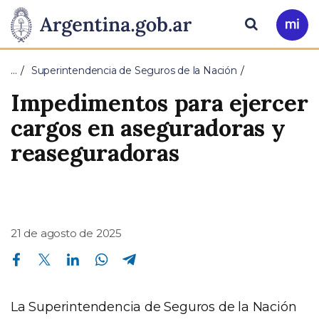
Pasar al contenido principal
Presidencia
Buscar
Ir
a
de
Mi
…
Superintendencia de Seguros de la Nación
Arg
la
Impedimentos para ejercer
Nación
cargos en aseguradoras y
reaseguradoras
21 de agosto de 2025
Compartir en Facebook
Compartir en Twitter
Compartir en Linkedin
Compartir en Whatsapp
Compartir en Telegram
La Superintendencia de Seguros de la Nación