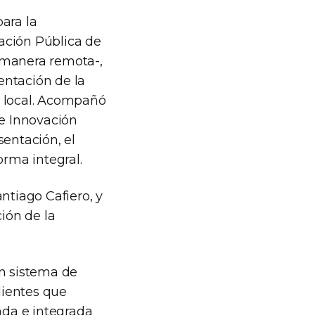
ara la
vación Pública de
 manera remota-,
entación de la
e local. Acompañó
de Innovación
sentación, el
orma integral.
ntiago Cafiero, y
ión de la
un sistema de
dientes que
ada e integrada