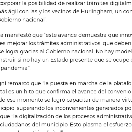
corporar la posibilidad de realizar trámites digita
s ágil con las y los vecinos de Hurlingham, un c
Gobierno nacional”.
ta manifestó que “este avance demuestra que innov
 es mejorar los trámites administrativos, que deben 
 se logra gracias al Gobierno nacional. No hay mod
truir si no hay un Estado presente que se ocupe 
a pandemia”.
i remarcó que “la puesta en marcha de la plataf
al es un hito que confirma el avance del convenio
r de ese momento se logró capacitar de manera virtu
icipio, superando los inconvenientes generados po
ue “la digitalización de los procesos administrativ
s ciudadanos del municipio. Esto plasma el esfuerz