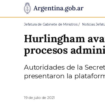
Pasar al contenido principal
Presidencia
de
Jefatura de Gabinete de Ministros
Noticias Jefat
la
Hurlingham avan
Nación
procesos admini
Autoridades de la Secre
presentaron la platafor
19 de julio de 2021