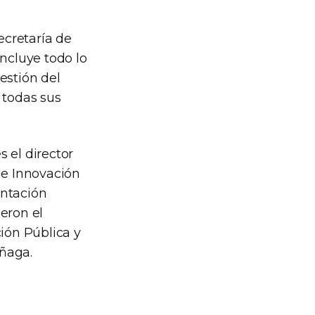
ecretaría de
incluye todo lo
estión del
 todas sus
 el director
de Innovación
entación
ieron el
ción Pública y
añaga.