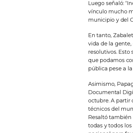
Luego señaló: “In
vínculo mucho má
municipio y del 
En tanto, Zabale
vida de la gente,
resolutivos. Esto
que podamos cons
pública pese a l
Asimismo, Papagn
Documental Digit
octubre. A parti
técnicos del mun
Resaltó también q
todas y todos lo