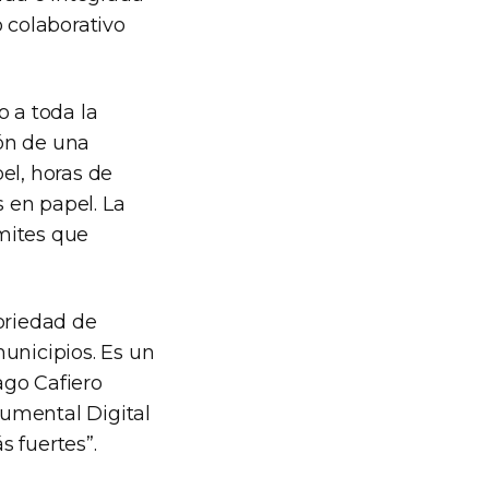
o colaborativo
o a toda la
ón de una
el, horas de
s en papel. La
mites que
oriedad de
unicipios. Es un
ago Cafiero
umental Digital
 fuertes”.