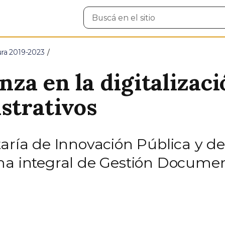
Buscar
en
el
sitio
ura 2019-2023
za en la digitalizaci
strativos
taría de Innovación Pública y d
ma integral de Gestión Document