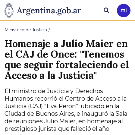
Pasar al contenido principal
Presidencia
Buscar
Ir
a
de
Mi
Ministerio de Justicia
Arg
la
Homenaje a Julio Maier en
Nación
el CAJ de Once: "Tenemos
que seguir fortaleciendo el
Acceso a la Justicia"
El ministro de Justicia y Derechos
Humanos recorrió el Centro de Acceso a la
Justicia (CAJ) “Eva Perón”, ubicado en la
Ciudad de Buenos Aires, e inauguró la Sala
de reuniones Julio Maier, en homenaje al
prestigioso jurista que falleció el año