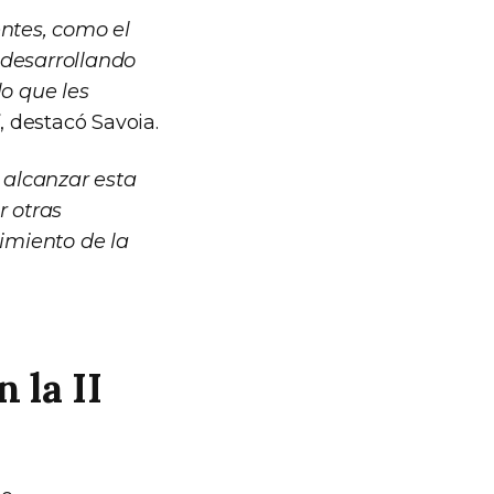
entes, como el
 desarrollando
lo que les
”
, destacó Savoia.
 alcanzar esta
r otras
imiento de la
 la II