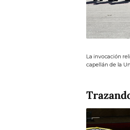
La invocación re
capellán de la Un
Trazando