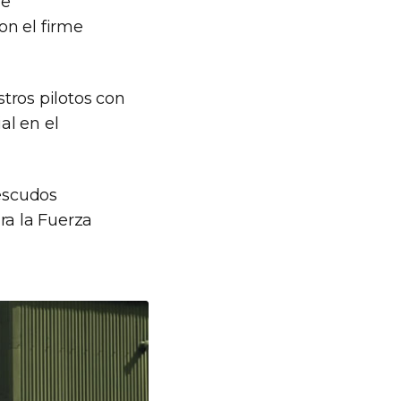
de
on el firme
tros pilotos con
al en el
 escudos
ra la Fuerza