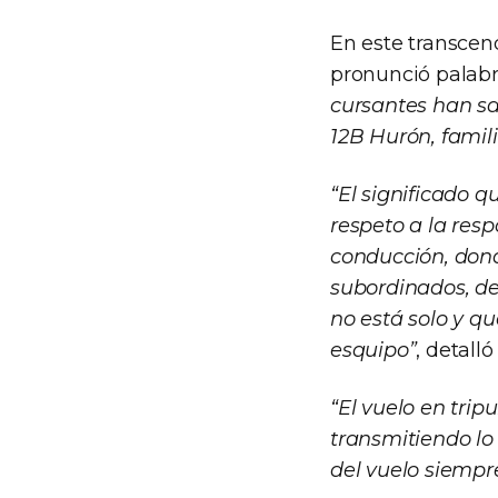
En este transcen
pronunció palabr
cursantes han sa
12B Hurón, famil
“El significado q
respeto a la resp
conducción, dond
subordinados, d
no está solo y q
esquipo”
, detalló 
“El vuelo en tri
transmitiendo lo
del vuelo siempr