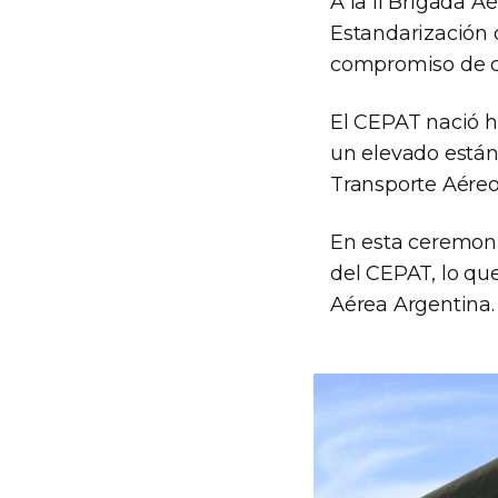
A la II Brigada A
Estandarización 
compromiso de co
El CEPAT nació h
un elevado están
Transporte Aéreo 
En esta ceremonia
del CEPAT, lo qu
Aérea Argentina.