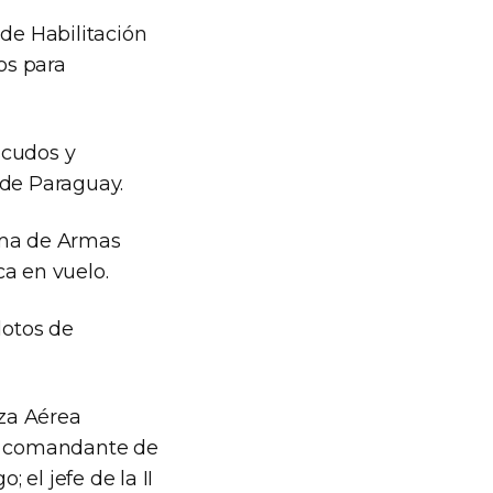
 de Habilitación
os para
scudos y
 de Paraguay.
tema de Armas
ca en vuelo.
lotos de
rza Aérea
el comandante de
el jefe de la II