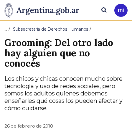
Pasar al contenido principal
Presidencia
Buscar
Ir
a
de
Mi
…
Subsecretaría de Derechos Humanos
Arg
la
Grooming: Del otro lado
Nación
hay alguien que no
conocés
Los chicos y chicas conocen mucho sobre
tecnología y uso de redes sociales, pero
somos los adultos quienes debemos
enseñarles qué cosas los pueden afectar y
cómo cuidarse.
26 de febrero de 2018