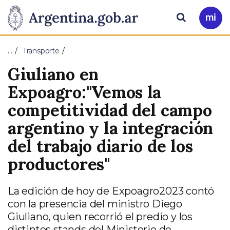
Pasar al contenido principal
Presidencia
Buscar
Ir
a
de
Mi
…
Transporte
Arg
la
Giuliano en
Nación
Expoagro:"Vemos la
competitividad del campo
argentino y la integración
del trabajo diario de los
productores"
La edición de hoy de Expoagro2023 contó
con la presencia del ministro Diego
Giuliano, quien recorrió el predio y los
distintos stands del Ministerio de