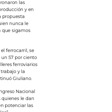
oronaron las
 producción y en
la propuesta
uien nunca le
a que sigamos
 ferrocarril, se
un 57 por ciento
leres ferroviarios
trabajo y la
tinuó Giuliano.
ongreso Nacional
s quienes le dan
n potenciar las