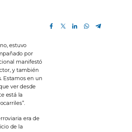
Compartir en Facebook
Compartir en Twitter
Compartir en Linkedin
Compartir en Whatsapp
Compartir en Telegram
ano, estuvo
compañado por
acional manifestó
ctor, y también
as. Estamos en un
 que ver desde
te está la
ocarriles”.
rroviaria era de
icio de la