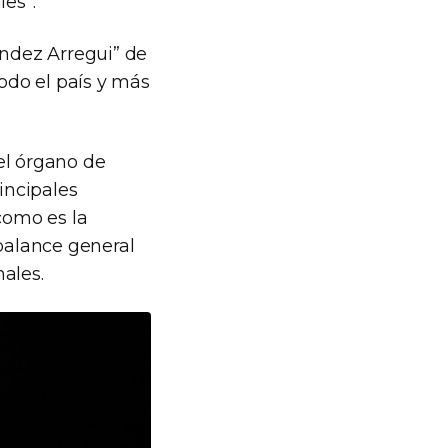
les”.
ández Arregui” de
todo el país y más
el órgano de
incipales
como es la
n balance general
ales.