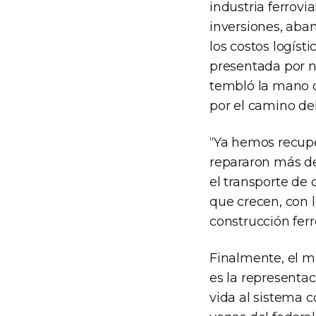
industria ferrovi
inversiones, aban
los costos logíst
presentada por nu
tembló la mano c
por el camino del 
“Ya hemos recuper
repararon más de
el transporte de 
que crecen, con l
construcción ferr
Finalmente, el m
es la representac
vida al sistema 