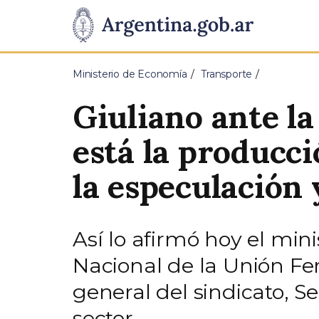
Pasar al contenido principal
Presidencia
de
Ministerio de Economía
Transporte
la
Giuliano ante la
Nación
está la producci
la especulación y
Así lo afirmó hoy el min
Nacional de la Unión Fer
general del sindicato, S
sector.