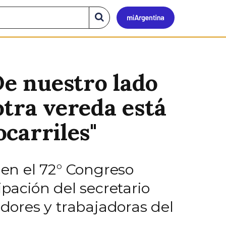
Mi
Buscar
en
el
Argen
sitio
De nuestro lado
 otra vereda está
ocarriles"
 en el 72° Congreso
ipación del secretario
adores y trabajadoras del