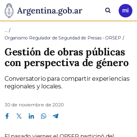
Pasar al contenido principal
Presidencia
Buscar
Ir
a
de
Mi
…
Arg
la
Organismo Regulador de Seguridad de Presas - ORSEP
Gestión de obras públicas
Nación
con perspectiva de género
Conversatorio para compartir experiencias
regionales y locales.
30 de noviembre de 2020
Compartir en Facebook
Compartir en Twitter
Compartir en Linkedin
Compartir en Whatsapp
Compartir en Telegram
El pasado viernes el ORSEP participó del