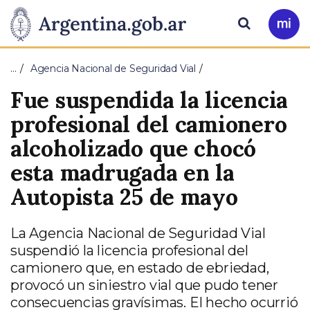
Pasar al contenido principal
Presidencia
Buscar
Ir
a
de
Mi
…
Agencia Nacional de Seguridad Vial
Arg
la
Fue suspendida la licencia
Nación
profesional del camionero
alcoholizado que chocó
esta madrugada en la
Autopista 25 de mayo
La Agencia Nacional de Seguridad Vial
suspendió la licencia profesional del
camionero que, en estado de ebriedad,
provocó un siniestro vial que pudo tener
consecuencias gravísimas. El hecho ocurrió