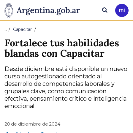
Pasar al contenido principal
Presidencia
Buscar
Ir
a
de
Mi
…
Capacitar
Arg
la
Fortalece tus habilidades
Nación
blandas con Capacitar
Desde diciembre está disponible un nuevo
curso autogestionado orientado al
desarrollo de competencias laborales y
grupales clave, como comunicación
efectiva, pensamiento crítico e inteligencia
emocional.
20 de diciembre de 2024
Compartir en Facebook
Compartir en Twitter
Compartir en Linkedin
Compartir en Whatsapp
Compartir en Telegram