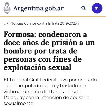
Pasar al contenido principal
Presidencia
Buscar
Ir
a
de
Mi
…
Noticias Comité contra la Trata 2019-2023
Arg
la
Formosa: condenaron a
Nación
doce años de prisión a un
hombre por trata de
personas con fines de
explotación sexual
El Tribunal Oral Federal tuvo por probado
que el imputado captó y trasladó a la
víctima -un niño de 11 años- desde
Paraguay con la intención de abusarlo
sexualmente.