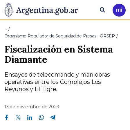
Pasar al contenido principal
Presidencia
Buscar
Ir
a
de
Mi
…
Arg
la
Organismo Regulador de Seguridad de Presas - ORSEP
Fiscalización en Sistema
Nación
Diamante
Ensayos de telecomando y maniobras
operativas entre los Complejos Los
Reyunos y El Tigre.
13 de noviembre de 2023
Compartir en Facebook
Compartir en Twitter
Compartir en Linkedin
Compartir en Whatsapp
Compartir en Telegram