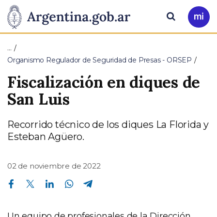
Pasar al contenido principal
Presidencia
Buscar
Ir
a
de
Mi
…
Arg
la
Organismo Regulador de Seguridad de Presas - ORSEP
Fiscalización en diques de
Nación
San Luis
Recorrido técnico de los diques La Florida y
Esteban Agüero.
02 de noviembre de 2022
Compartir en Facebook
Compartir en Twitter
Compartir en Linkedin
Compartir en Whatsapp
Compartir en Telegram
Un equipo de profesionales de la Dirección