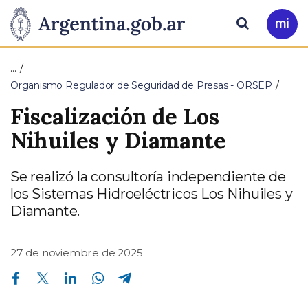
Pasar al contenido principal
Presidencia
Buscar
Ir
a
de
Mi
…
Arg
la
Organismo Regulador de Seguridad de Presas - ORSEP
Fiscalización de Los
Nación
Nihuiles y Diamante
Se realizó la consultoría independiente de
los Sistemas Hidroeléctricos Los Nihuiles y
Diamante.
27 de noviembre de 2025
Compartir en Facebook
Compartir en Twitter
Compartir en Linkedin
Compartir en Whatsapp
Compartir en Telegram