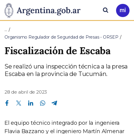
Pasar al contenido principal
Presidencia
Buscar
Ir
a
de
Mi
…
Arg
la
Organismo Regulador de Seguridad de Presas - ORSEP
Fiscalización de Escaba
Nación
Se realizó una inspección técnica a la presa
Escaba en la provincia de Tucumán.
28 de abril de 2023
Compartir en Facebook
Compartir en Twitter
Compartir en Linkedin
Compartir en Whatsapp
Compartir en Telegram
El equipo técnico integrado por la ingeniera
Flavia Bazzano y el ingeniero Martín Almenar